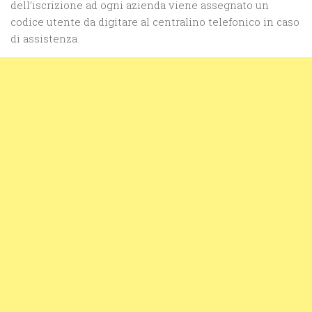
dell’iscrizione ad ogni azienda viene assegnato un
codice utente da digitare al centralino telefonico in caso
di assistenza.