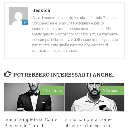
Jessica
Sono Jessica, mi sono diplomata all'Istituto Tecnico
Commerciale e sono una Ragioniera e perito
commerciale giuridico economico aziendale. Ho
ideato questo blog per consolidare la mia esperienza
nel campo della finanza e dell'economia e soprattutto
per aiutare tutte quelle persone che cercano di
districarsi in questo mondo.
POTREBBERO INTERESSARTI ANCHE...
0 Comments
0 Comments
Guida Completa su Come
Guida completa: Come
Bloccare la Carta di
attivare la tua carta di