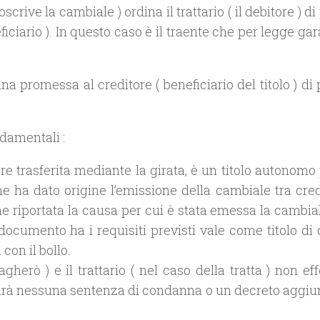
oscrive la cambiale ) ordina il trattario ( il debitore ) d
ficiario ). In questo caso è il traente che per legge ga
na promessa al creditore ( beneficiario del titolo ) di
damentali :
ere trasferita mediante la girata, è un titolo autonom
he ha dato origine l’emissione della cambiale tra cred
ne riportata la causa per cui è stata emessa la cambia
documento ha i requisiti previsti vale come titolo di 
 con il bollo.
gherò ) e il trattario ( nel caso della tratta ) non eff
sarà nessuna sentenza di condanna o un decreto aggiun