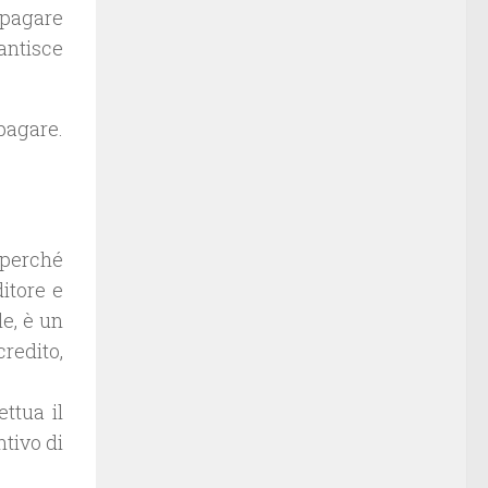
i pagare
rantisce
 pagare.
o perché
itore e
le, è un
credito,
ettua il
tivo di