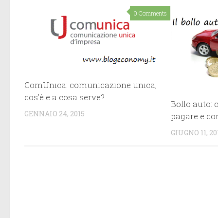
0 Comments
ComUnica: comunicazione unica,
cos’è e a cosa serve?
Bollo auto:
GENNAIO 24, 2015
pagare e co
GIUGNO 11, 20