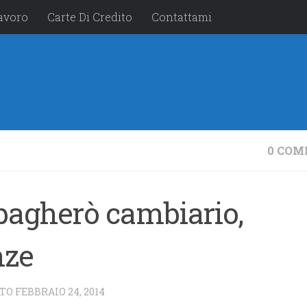
avoro
Carte Di Credito
Contattami
0 COM
 pagherò cambiario,
nze
ATO
FEBBRAIO 24, 2014