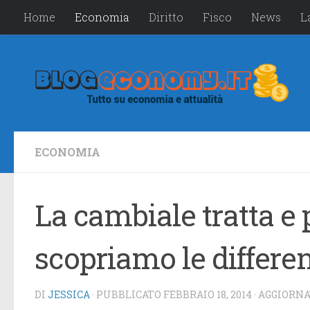
Home
Economia
Diritto
Fisco
News
L
Salta al contenuto
ECONOMIA
La cambiale tratta e
scopriamo le differe
DI
JESSICA
· PUBBLICATO
FEBBRAIO 18, 2014
· AGGIORN