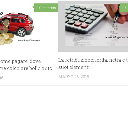
0 Comments
0 
La retribuzione: lorda, netta e t
 come pagare, dove
suoi elementi
me calcolare bollo auto
MARZO 26, 2015
16