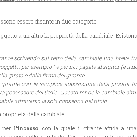
possono essere distinte in due categorie:
oggetto a un altro la proprietà della cambiale. Esiston
irante scrivendo sul retro della cambiale una breve fr
soggetto, per esempio ”
e per noi pagate al
signor (e il 
ella girata e dalla firma del girante
l girante con la semplice apposizione della propria fi
vo possessore del titolo. Questo rende la cambiale sim
ssabile attraverso la sola consegna del titolo
a proprietà della cambiale.
 per
l’incasso
, con la quale il girante affida a un
scossione della cambiale. Essa viene scritta sul retr