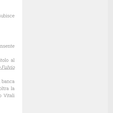
subisce
onsente
tolo al
o Fulvio
ia banca
ltra la
 Vitali