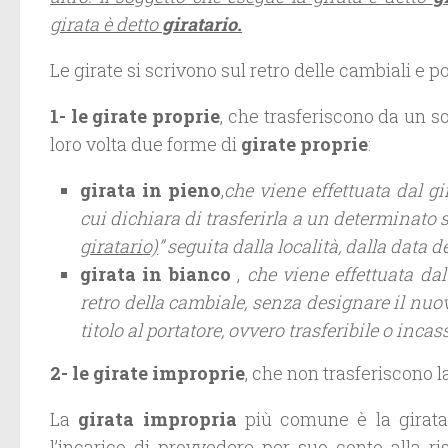
girata è detto
giratario.
Le girate si scrivono sul retro delle cambiali e 
1- le girate proprie
, che trasferiscono da un s
loro volta due forme di
girate proprie
:
girata in pieno
,
che viene effettuata dal g
cui dichiara di trasferirla a un determinato 
giratario)
” seguita dalla località, dalla data d
girata in bianco
,
che viene effettuata da
retro della cambiale, senza designare il nuo
titolo al portatore, ovvero trasferibile o inca
2- le girate improprie
, che non trasferiscono l
La
girata impropria
più comune è la girata
l’incarico di provvedere per suo conto alla ri