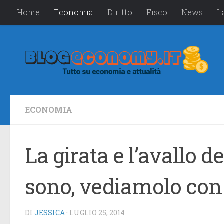
Home
Economia
Diritto
Fisco
News
L
Salta al contenuto
ECONOMIA
La girata e l’avallo d
sono, vediamolo con
DI
JESSICA
·
LUGLIO 25, 2014