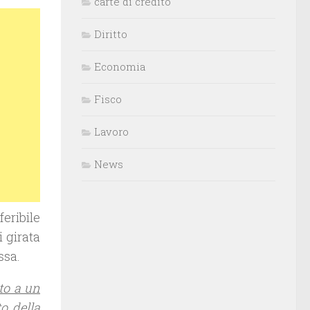
carte di credito
Diritto
Economia
Fisco
Lavoro
News
feribile
 girata
ssa.
tto a un
to della