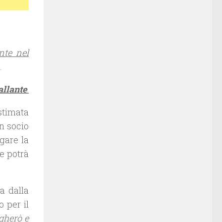
nte nel
.
allante
.
 stimata
n socio
agare la
te potrà
ta dalla
o per il
agherò e