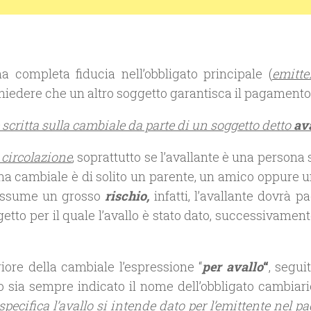
e
 completa fiducia nell’obbligato principale (
emitte
chiedere che un altro soggetto garantisca il pagamento
critta sulla cambiale da parte di un soggetto detto
av
a circolazione
, soprattutto se l’avallante è una persona
na cambiale è di solito un parente, un amico oppure u
 assume un grosso
rischio,
infatti, l’avallante dovrà p
etto per il quale l’avallo è stato dato, successivamen
riore della cambiale l’espressione “
per avallo
“
, segui
to sia sempre indicato il nome dell’obbligato cambiari
pecifica l’avallo si intende dato per l’emittente nel p