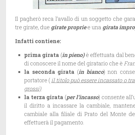
Il pagherò reca l’avallo di un soggetto che ga
tre girate, due
girate proprie
e una
girata impro
Infatti contiene:
prima girata
(
in pieno)
è effettuata dal bene
di conoscere il nome del giratario che è
Fran
la seconda girata
(
in bianco
) non conse
portatore (
il titolo può essere incassato o t
grossi)
la terza girata
(
per l’incasso
) consente all’
il diritto a incassare la cambiale, manten
cambiale alla filiale di Prato del Monte de
effettuerà il pagamento.