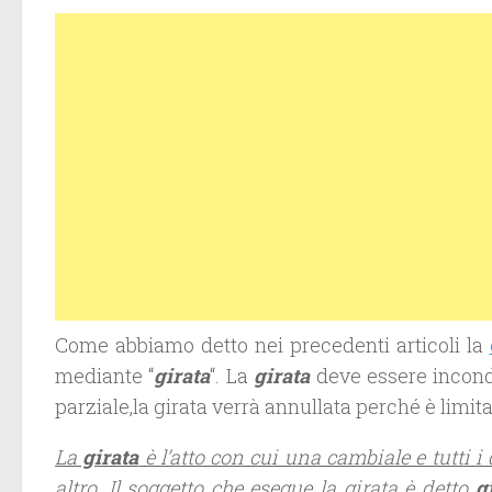
Come abbiamo detto nei precedenti articoli la
mediante “
girata
“. La
girata
deve essere incondi
parziale,la girata verrà annullata perché è limit
La
girata
è l’atto con cui una cambiale e tutti i 
altro. Il soggetto che esegue la girata è detto
g