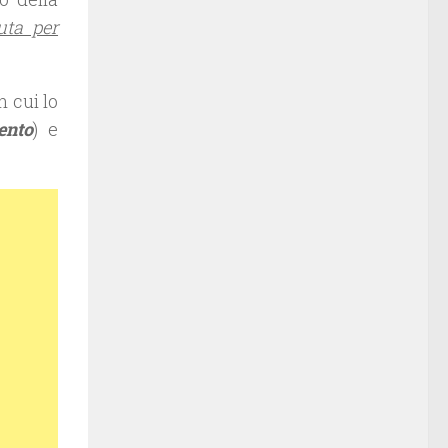
uta per
 cui lo
ento
) e