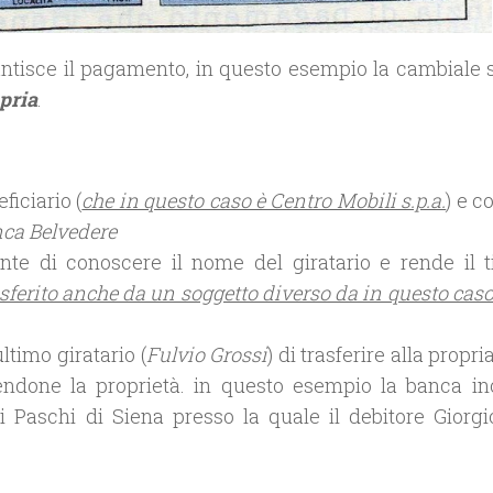
rantisce il pagamento, in questo esempio la cambiale 
pria
.
ficiario (
che in questo caso è Centro Mobili s.p.a.
) e c
ca Belvedere
nte di conoscere il nome del giratario e rende il ti
rasferito anche da un soggetto diverso da in questo cas
ultimo giratario (
Fulvio Grossi
) di trasferire alla propr
endone la proprietà. in questo esempio la banca ino
i Paschi di Siena presso la quale il debitore Giorgio