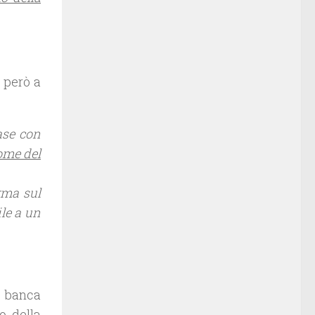
o però a
ase con
nome del
rma sul
ile a un
a banca
o della