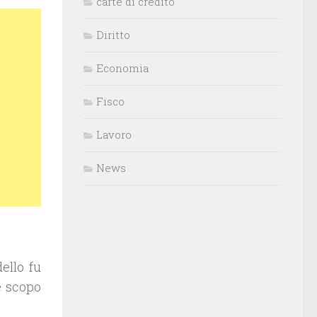
carte di credito
Diritto
Economia
Fisco
Lavoro
News
ello fu
e scopo