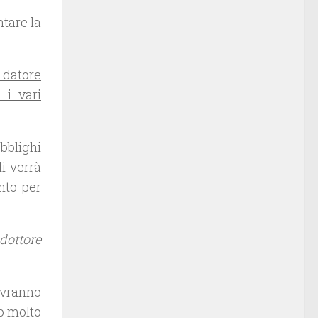
ntare la
o datore
 i vari
bblighi
i verrà
nto per
dottore
ovranno
o molto