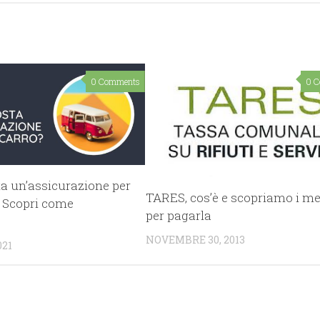
0 Comments
0 
a un’assicurazione per
TARES, cos’è e scopriamo i me
? Scopri come
per pagarla
NOVEMBRE 30, 2013
021