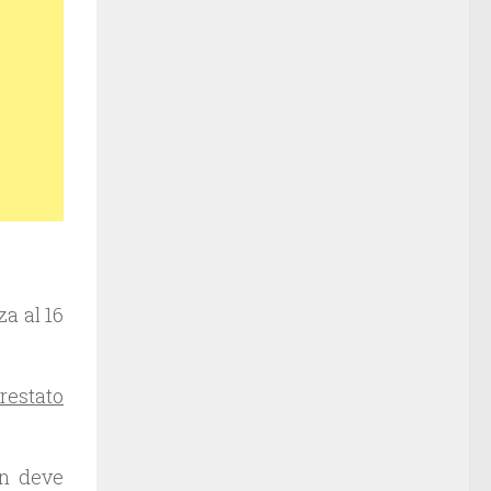
a al 16
restato
on deve