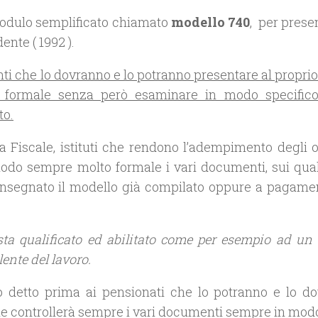
l modulo semplificato chiamato
modello 740
, per prese
ente ( 1992 ).
nti che lo dovranno e lo potranno presentare al propri
 formale senza però esaminare in modo specifico
to.
 Fiscale, istituti che rendono l’adempimento degli o
modo sempre molto formale i vari documenti, sui qual
consegnato il modello già compilato oppure a pagame
sta qualificato ed abilitato come per esempio ad un 
ente del lavoro.
detto prima ai pensionati che lo potranno e lo d
uale controllerà sempre i vari documenti sempre in mod