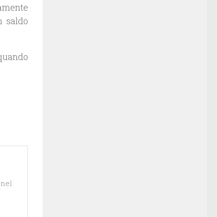
tamente
n saldo
 quando
 nel