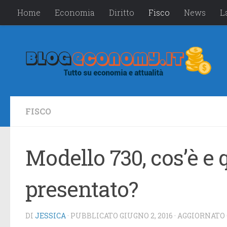
Home
Economia
Diritto
Fisco
News
L
Salta al contenuto
FISCO
Modello 730, cos’è e
presentato?
DI
JESSICA
· PUBBLICATO
GIUGNO 2, 2016
· AGGIORNATO