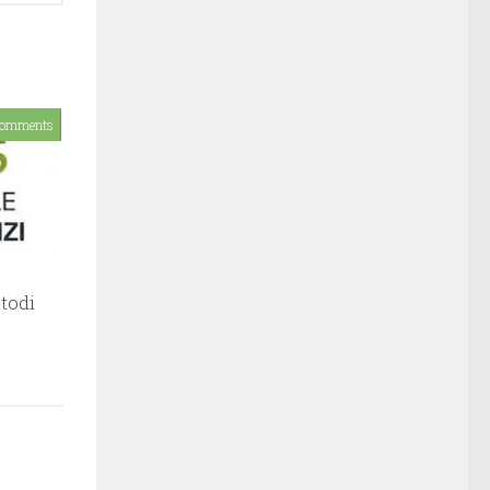
Comments
todi