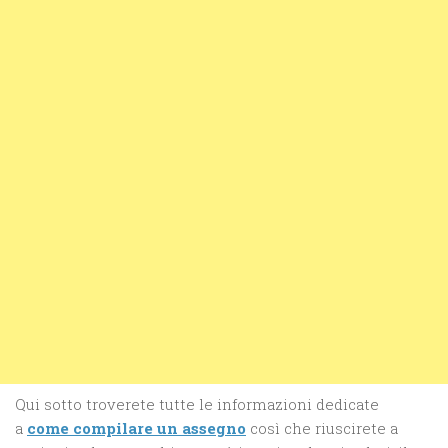
Qui sotto troverete tutte le informazioni dedicate
a
come compilare un assegno
così che riuscirete a