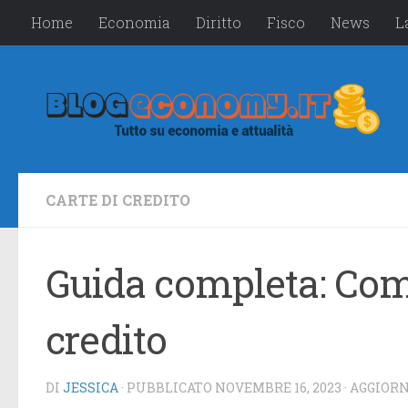
Home
Economia
Diritto
Fisco
News
L
Salta al contenuto
CARTE DI CREDITO
Guida completa: Come
credito
DI
JESSICA
· PUBBLICATO
NOVEMBRE 16, 2023
· AGGIOR