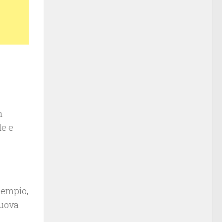
n
le e
esempio,
nuova