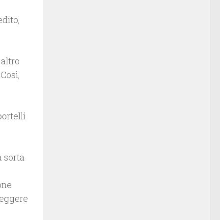
dito,
altro
 Così,
ortelli
a sorta
one
oteggere