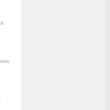
tà
stato
o