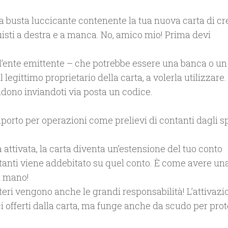
a busta luccicante contenente la tua nuova carta di cre
isti a destra e a manca. No, amico mio! Prima devi
l’ente emittente – che potrebbe essere una banca o un 
l legittimo proprietario della carta, a volerla utilizzare.
pondono inviandoti via posta un codice.
aporto per operazioni come prelievi di contanti dagli sp
a attivata, la carta diventa un’estensione del tuo conto
ntanti viene addebitato su quel conto. È come avere un
i mano!
oteri vengono anche le grandi responsabilità! L’attivazi
fici offerti dalla carta, ma funge anche da scudo per pr