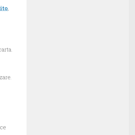
ito
,
carta.
zzare.
ice