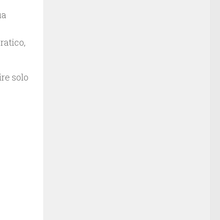
ua
ratico,
re solo