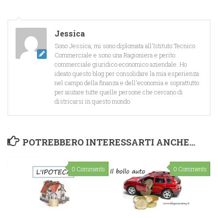
Jessica
Sono Jessica, mi sono diplomata all'Istituto Tecnico
Commerciale e sono una Ragioniera e perito
commerciale giuridico economico aziendale. Ho
ideato questo blog per consolidare la mia esperienza
nel campo della finanza e dell'economia e soprattutto
per aiutare tutte quelle persone che cercano di
districarsi in questo mondo.
POTREBBERO INTERESSARTI ANCHE...
0 Comments
0 Comments