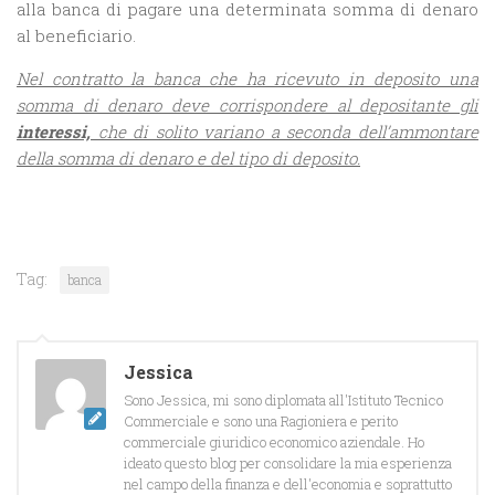
alla banca di pagare una determinata somma di denaro
al beneficiario.
Nel contratto la banca che ha ricevuto in deposito una
somma di denaro deve corrispondere al depositante gli
interessi,
che di solito variano a seconda dell’ammontare
della somma di denaro e del tipo di deposito.
Tag:
banca
Jessica
Sono Jessica, mi sono diplomata all'Istituto Tecnico
Commerciale e sono una Ragioniera e perito
commerciale giuridico economico aziendale. Ho
ideato questo blog per consolidare la mia esperienza
nel campo della finanza e dell'economia e soprattutto