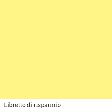
Libretto di risparmio