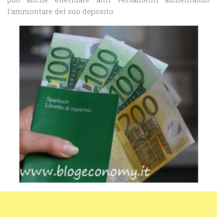
l’ammontare del suo deposito.