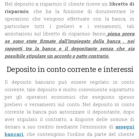
Nel deposito a risparmio il cliente riceve un
libretto di
risparmio
, che ha la funzione di documentare le
operazioni che vengono effettuate con la banca, in
particolare tutti i prelievi e i versamenti, tali
annotazioni sul libretto di risparmio fanno
piena prova
se sono state firmate dall’impiegato della banca , nei
rapporti tra la banca e il depositante senza che sia
possibile stipulare un accordo o patto contrario.
Deposito in conto corrente e interessi
Il deposito bancario può essere regolato in conto
corrente, tale deposito è molto conveniente soprattutto
per gli operatori economici che eseguono spesso
prelievi o versamenti sul conto. Nel deposito in conto
corrente la banca può autorizzare il depositante, dopo
aver stipulato il contratto, a disporre delle somme di
denaro a suo credito mediante l’emissione di
assegni
bancari
, che contengono l’ordine da parte del cliente