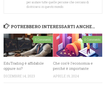
per aiutare tutte quelle persone che cercano di
districarsi in questo mondo.
POTREBBERO INTERESSARTI ANCHE...
0 Comments
0 Comments
EduTrading è affidabile
Che cos’è l’economia e
oppure no?
perché è importante
DICEMBRE 14, 2023
APRILE 19, 2024