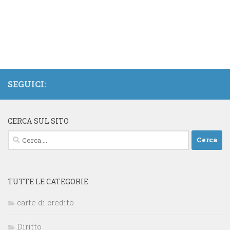
SEGUICI:
CERCA SUL SITO
Ricerca
per:
TUTTE LE CATEGORIE
carte di credito
Diritto