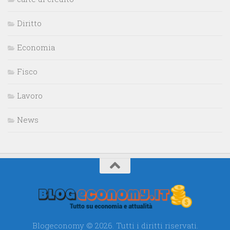
Diritto
Economia
Fisco
Lavoro
News
Blogeconomy © 2026. Tutti i diritti riservati.